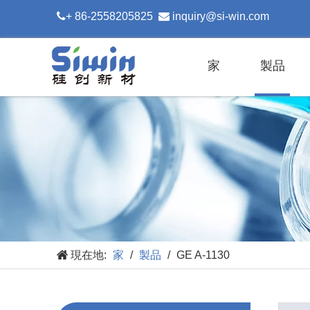

+ 86-2558205825

inquiry@si-win.com
家
製品
現在地:
家
/
製品
/
GE A-1130