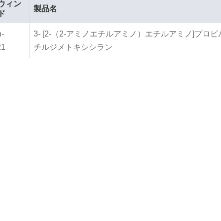
ウィン
製品名
ド
n-
3- [2-（2-アミノエチルアミノ）エチルアミノ]プロピ
21
チルジメトキシシラン