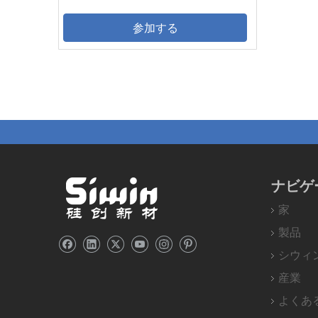
参加する
ナビゲ
家
製品
シウィ
産業
よくあ