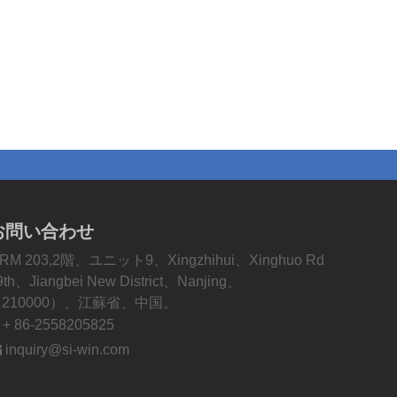
お問い合わせ
RM 203,2階、ユニット9、Xingzhihui、Xinghuo Rd
9th、Jiangbei New District、Nanjing、
210000）、江蘇省、中国。

+ 86-2558205825

inquiry@si-win.com