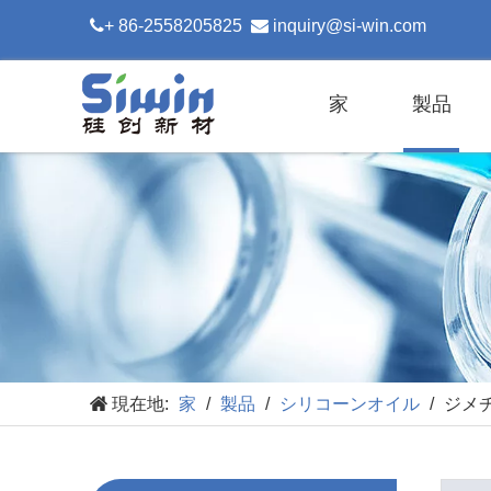

+ 86-2558205825

inquiry@si-win.com
家
製品
現在地:
家
/
製品
/
シリコーンオイル
/
ジメ