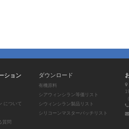
ダウンロード
ーション

有機原料
1
シアウィンシラン等価リスト
（
ン について
シウィンシラン製品リスト
シリコーンマスターバッチリスト
る質問