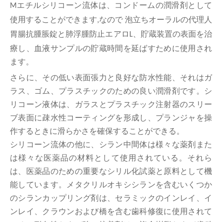
エチルシリコーン流体は、コンドームの潤滑剤として
M
使用することができます
なので
泡立ち
オーラルの代理人
,
胃腸抗腫脹錠と肺浮腫防止エアロ
貯蔵装置の表面を治
L、
療し、血液サンプルの貯蔵時間を延ばすために使用され
ます。
さらに、その低い表面張力と良好な防水性能、それはガ
ラス、ゴム、プラスチックのための良い潤滑剤です。シ
リコーン液体は、ガラスとプラスチック注射器のスリー
ブ表面に疎水性コーティングを形成し、プランジャを操
作するときに滑らかさを確保することができる。
シリコーン流体の他に、シラン中間体は様々な薬剤また
は様々な医薬品の材料として使用されている。それら
は、医薬品のための重要なシリル化試薬と原料として機
能しています。メタクリルオキシシランを含むいくつか
のシランカップリング剤は、セラミックのインレイ、イ
ンレイ、クラウンおよび橋を含む歯科修復に使用されて