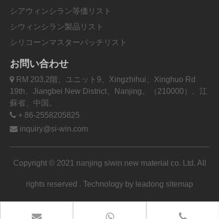
シアウィンシラン等価リスト
シウィンシラン製品リスト
シリコーンマスターバッチリスト
お問い合わせ

RM 203,2階、ユニット9、Xingzhihui、Xinghuo Rd
19th、Jiangbei New District、Nanjing、（210000）、江
蘇省、中国。

+ 86-2558205825

inquiry@si-win.com
Copyright © 2021 nanjing siwin new material co. Ltd. All
rights reserved . Technology by
leadong
sitemap