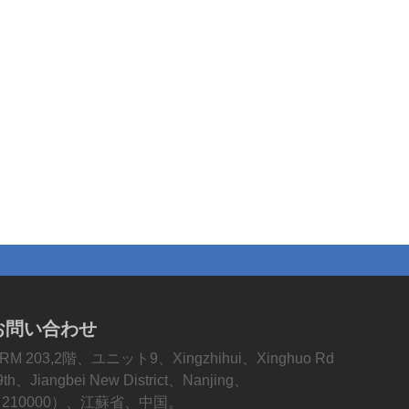
お問い合わせ
RM 203,2階、ユニット9、Xingzhihui、Xinghuo Rd
9th、Jiangbei New District、Nanjing、
210000）、江蘇省、中国。