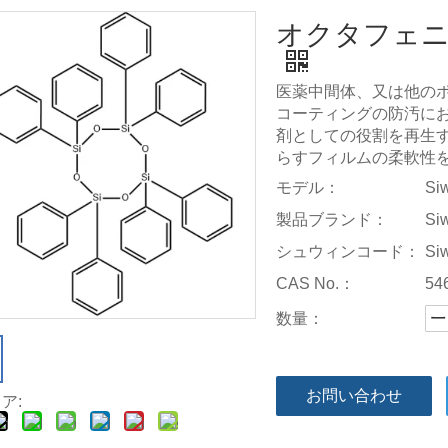
オクタフェ
医薬中間体、又は他の
コーティングの防汚に
剤としての役割を再生
らすフィルムの柔軟性
モデル：
Si
製品ブランド：
Si
シュウィンコード：
Si
CAS No.：
54
数量：
お問い合わせ
ア: