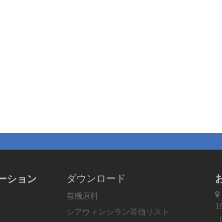
ダウンロード
ーション

有機原料
1
シアウィンシラン等価リスト
（