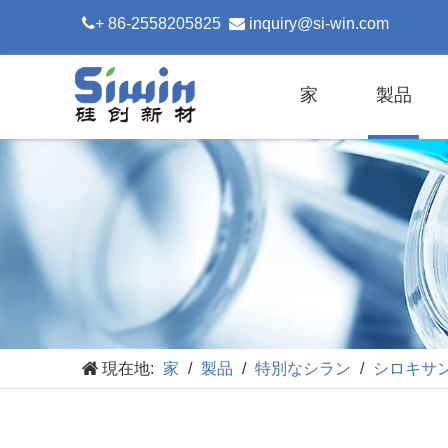

+ 86-2558205825

inquiry@si-win.com
家
製品
現在地:
家
/
製品
/
特別なシラン
/
シロキサ